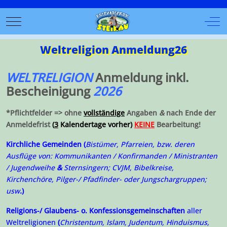
Mobile Menu Toggle
Off-
Weltreligion Anmeldung26
WELTRELIGION
Anmeldung inkl.
Bescheinigung
2026
*Pflichtfelder => ohne
vollständige
Angaben
&
nach Ende der
Anmeldefrist
(
3
Kalendertage vorher)
KEINE
Bearbeitung!
Kirchliche Gemeinden (
Bistümer, Pfarreien, bzw. deren
Ausflüge von: Kommunikanten / Konfirmanden / Ministranten
/ Jugendweihe
&
Sternsingern; CVJM, Bibelkreise,
Kirchenchöre, Pilger-/ Pfadfinder- oder Jungschargruppen;
usw
.
)
Religions-/ Glaubens- o. Konfessionsgemeinschaften
aller
Weltreligionen
(
Christentum, Islam, Judentum, Hinduismus,