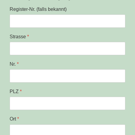
Register-Nr. (falls bekannt)
Strasse
*
Nr.
*
PLZ
*
Ort
*