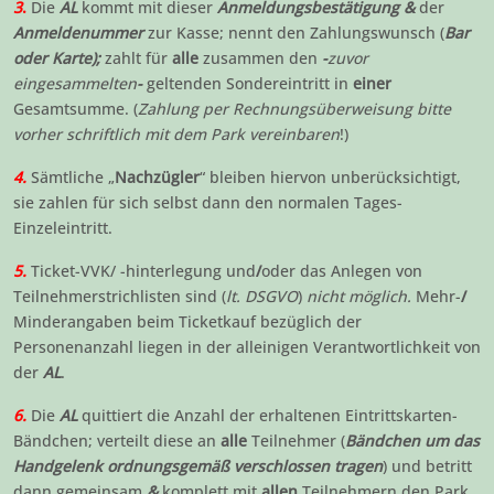
3
.
Die
AL
kommt mit dieser
Anmeldungsbestätigung
&
der
Anmeldenummer
zur Kasse; nennt den Zahlungswunsch (
Bar
oder Karte);
zahlt für
alle
zusammen den
-
zuvor
eingesammelten
-
geltenden Sondereintritt in
einer
Gesamtsumme. (
Zahlung per Rechnungsüberweisung bitte
vorher schriftlich mit dem Park vereinbaren
!)
4.
Sämtliche „
Nachzügler
“ bleiben hiervon unberücksichtigt,
sie zahlen für sich selbst dann den normalen Tages-
Einzeleintritt.
5.
Ticket-VVK/ -hinterlegung und
/
oder das Anlegen von
Teilnehmerstrichlisten sind (
lt. DSGVO
)
nicht möglich.
Mehr-
/
Minderangaben beim Ticketkauf bezüglich der
Personenanzahl liegen in der alleinigen Verantwortlichkeit von
der
AL
.
6.
Die
AL
quittiert die Anzahl der erhaltenen Eintrittskarten-
Bändchen; verteilt diese an
alle
Teilnehmer (
Bändchen um das
Handgelenk ordnungsgemäß verschlossen tragen
) und betritt
dann gemeinsam
&
komplett mit
allen
Teilnehmern den Park.